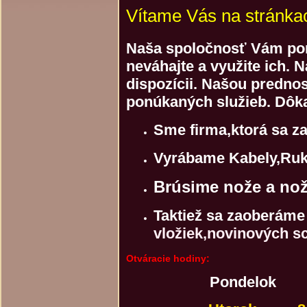
Vítame Vás na stránka
Naša spoločnosť Vám ponú
neváhajte a využite ich. 
dispozícii. Našou prednos
ponúkaných služieb. Dôka
Sme firma,ktorá sa z
Vyrábame Kabely,Ruks
Brúsime nože a no
Taktiež sa zaoberám
vložiek,novinových s
Otváracie hodiny:
Pondelok 8:00-1