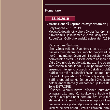
Komentáre
18.10.2019
• Martin Beneeš koprma-rouv@seznam.cz
| 1
Boty Poprad 20.10.2019
Motto: Až dosáhneš vrcholu života (kariéry), s
A uvědomí si, jaká komedie je ten lidský život.
Robert Van Gulik , holandský spisovatel, *191
Vážená paní Šimková,
přeji Vám k Vašemu životnímu jubileu 20.10. ho
naštěstí musí denně řešit mnoho nových situac
nové – neznámé. Jsem velmi spokojený sám se
neuvěřitelné štěstí. Na které ovšem nespoléh
Vaše životní číslo podle data narození je ve 
Tato osoba hledá ideál. Bude podnikat cest
vrozenou inteligenci a všechna úskalí a prob
Stáří je pro mě nejkrásnější životní období, pr
okamžiku to potřebuji. Od 13 let si tyto algoritm
Stáří je období, se kterým se věci i živočicho
potom jenom stárne (a od narození je to cesta 
To je ENTROPIE.
Působení vesmíru hvězd, působení přirovná
vymazání záznamu. Konstrukce je entropicky hoto
(Např.: Já si před nástupem do lázní za 3 
stěhovat. Při interní kontrole o schopnosti k
bez omezení a přála odpočívat v pokoji, takže i
Jestliže se svět narodil, vznikla zároveň jeh