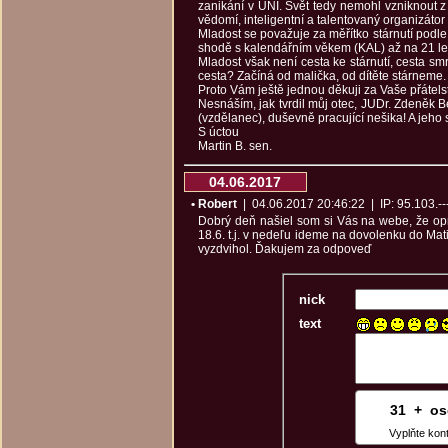
zanikání v UNI. Svět tedy nemohl vzniknout z
vědomí, inteligentní a talentovaný organizáto
Mladost se považuje za měřítko stárnutí podle t
shodě s kalendářním věkem (KAL) až na 21 let
Mladost však není cesta ke stárnutí, cesta smrti
cesta? Začíná od malička, od dítěte stárneme.
Proto Vám ještě jednou děkuji za Vaše přátelst
Nesnáším, jak tvrdil můj otec, JUDr. Zdeněk Be
(vzdělanec), duševně pracující nešika! A jeho 
S úctou
Martin B. sen.
04.06.2017
• Robert
| 04.06.2017 20:46:22 | IP: 95.103.---
Dobrý deň našiel som si Vás na webe, že op
18.6. t.j. v nedeľu ideme na dovolenku do Ma
vyzdvihol. Ďakujem za odpoveď
nick
text
31
9
+
6
o
Vyplňte kon