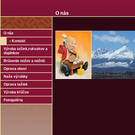
O nás
O nás
• Kontakt
Výroba tašiek‚ruksakov a
doplnkov
Brúsenie nožov a nožníc
Oprava obuvi
Naše výrobky
Oprava tašiek
Výroba kľúčov
Fotogaléria